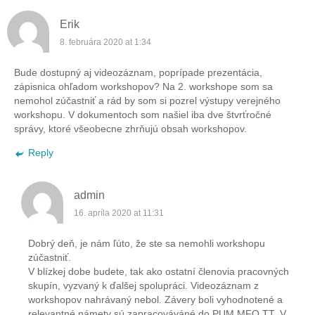
Erik
8. februára 2020 at 1:34
Bude dostupný aj videozáznam, poprípade prezentácia,
zápisnica ohľadom workshopov? Na 2. workshope som sa
nemohol zúčastniť a rád by som si pozrel výstupy verejného
workshopu. V dokumentoch som našiel iba dve štvrťročné
správy, ktoré všeobecne zhrňujú obsah workshopov.
Reply
admin
16. apríla 2020 at 11:31
Dobrý deň, je nám ľúto, že ste sa nemohli workshopu
zúčastniť.
V blízkej dobe budete, tak ako ostatní členovia pracovných
skupín, vyzvaný k ďalšej spolupráci. Videozáznam z
workshopov nahrávaný nebol. Závery boli vyhodnotené a
relevantné námety sú zapracováváné do PUM MFO TT. V