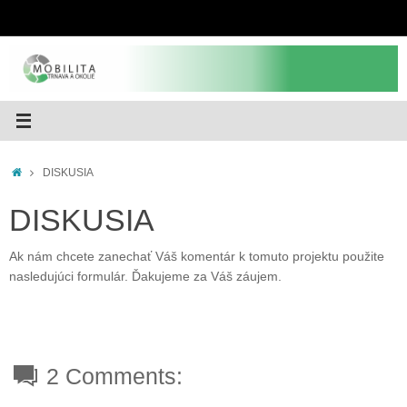
Skip
to
content
Home
DISKUSIA
DISKUSIA
Ak nám chcete zanechať Váš komentár k tomuto projektu použite
nasledujúci formulár. Ďakujeme za Váš záujem.
2 Comments: